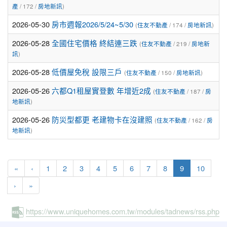
產
/ 172 /
房地新訊
)
2026-05-30
房市週報2026/5/24~5/30
(
住友不動產
/ 174 /
房地新訊
)
2026-05-28
全國住宅價格 終結連三跌
(
住友不動產
/ 219 /
房地新
訊
)
2026-05-28
低價屋免稅 設限三戶
(
住友不動產
/ 150 /
房地新訊
)
2026-05-26
六都Q1租屋實登數 年增近2成
(
住友不動產
/ 187 /
房
地新訊
)
2026-05-26
防災型都更 老建物卡在沒建照
(
住友不動產
/ 162 /
房
地新訊
)
(current)
«
‹
1
2
3
4
5
6
7
8
9
10
›
»
https://www.uniquehomes.com.tw/modules/tadnews/rss.php