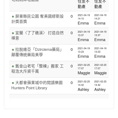
住友不
住友不
動產
動產
屏東縣民公園 奪美國繆斯設
0
2021-04-19
2021-04-19
14:15
14:21
計獎首獎
Emma
Emma
宜蘭〈了了礁溪〉 打造自然
0
2021-04-19
2021-04-19
13:37
13:37
禪意
Emma
Emma
拉脫維亞「Dzirciema藥局」
0
2021-04-19
2021-04-19
13:23
13:23
顛覆傳統藥局美學
Emma
Emma
舊金山老宅「整棟」搬家 工
0
2021-02-25
2021-02-25
17:07
17:07
程浩大斥資千萬
Maggie
Maggie
大都會蘋果城中的閱讀樂園
0
2021-02-25
2021-02-25
14:42
14:42
Hunters Point Library
Ashley
Ashley