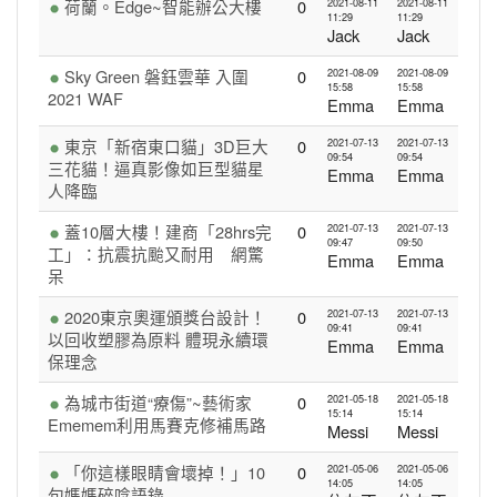
荷蘭。Edge~智能辦公大樓
0
2021-08-11
2021-08-11
11:29
11:29
Jack
Jack
Sky Green 磐鈺雲華 入圍
0
2021-08-09
2021-08-09
15:58
15:58
2021 WAF
Emma
Emma
東京「新宿東口貓」3D巨大
0
2021-07-13
2021-07-13
09:54
09:54
三花貓！逼真影像如巨型貓星
Emma
Emma
人降臨
蓋10層大樓！建商「28hrs完
0
2021-07-13
2021-07-13
09:47
09:50
工」：抗震抗颱又耐用 網驚
Emma
Emma
呆
2020東京奧運頒獎台設計！
0
2021-07-13
2021-07-13
09:41
09:41
以回收塑膠為原料 體現永續環
Emma
Emma
保理念
為城市街道“療傷”~藝術家
0
2021-05-18
2021-05-18
15:14
15:14
Ememem利用馬賽克修補馬路
Messi
Messi
「你這樣眼睛會壞掉！」10
0
2021-05-06
2021-05-06
14:05
14:05
句媽媽碎唸語錄