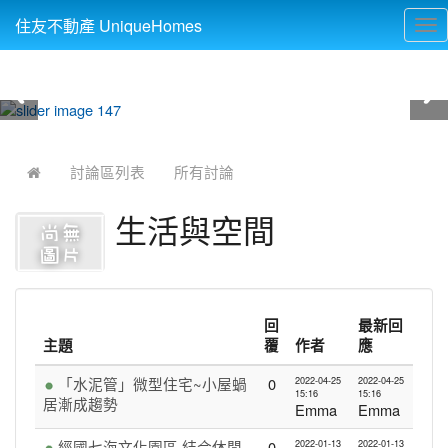
住友不動產 UniqueHomes
Tog
nav
:::
討論區列表
所有討論
生活與空間
回
最新回
主題
覆
作者
應
「水泥管」微型住宅~小屋蝸
0
2022-04-25
2022-04-25
15:16
15:16
居漸成趨勢
Emma
Emma
經國七海文化園區 結合休閒
0
2022-01-13
2022-01-13