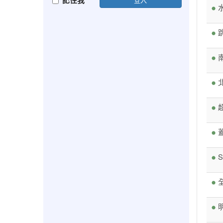
記住我
水
蓋