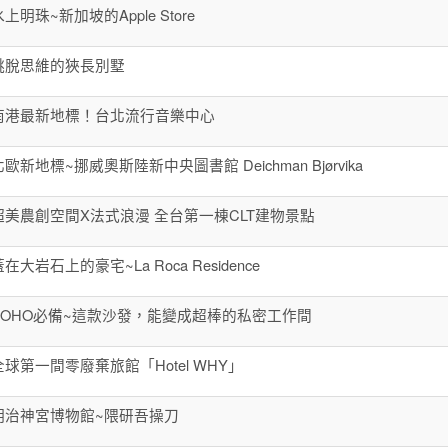
上明珠~新加坡的Apple Store
跳脫思維的狹長別墅
南港最新地標！台北流行音樂中心
北歐新地標~挪威奧斯陸新中央圖書館 Deichman Bjørvika
超美農創空間X法式浪漫 全台第一棟CLT建物景點
在大岩石上的豪宅~La Roca Residence
SOHO必備~這款沙發，能變成超棒的私密工作間
全球第一間零廢棄旅館「Hotel WHY」
明治神宮博物館~隈研吾操刀