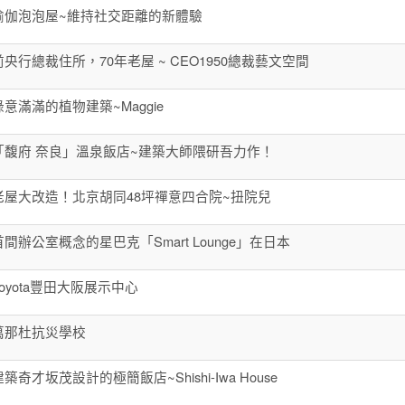
瑜伽泡泡屋~維持社交距離的新體驗
前央行總裁住所，70年老屋 ~ CEO1950總裁藝文空間
綠意滿滿的植物建築~Maggie
「馥府 奈良」溫泉飯店~建築大師隈研吾力作！
老屋大改造！北京胡同48坪禪意四合院~扭院兒
首間辦公室概念的星巴克「Smart Lounge」在日本
Toyota豐田大阪展示中心
萬那杜抗災學校
建築奇才坂茂設計的極簡飯店~Shishi-Iwa House