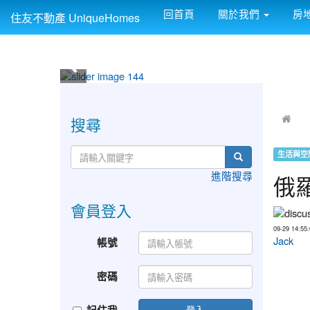
回首頁
關於我們
房
住友不動產 UniqueHomes
:::
:::
搜尋
生活與空
進階搜尋
俄羅
會員登入
09-29 14:55:
Jack
帳號
密碼
登入