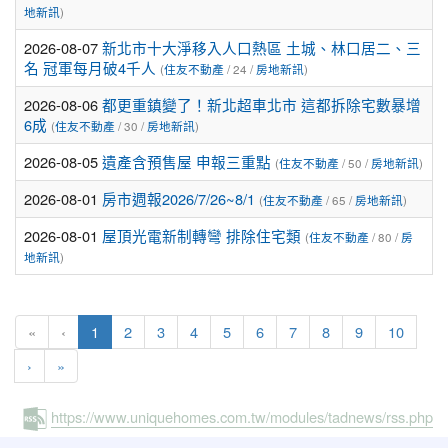
地新訊
)
2026-08-07
新北市十大淨移入人口熱區 土城、林口居二、三
名 冠軍每月破4千人
(
住友不動產
/ 24 /
房地新訊
)
2026-08-06
都更重鎮變了！新北超車北市 這都拆除宅數暴增
6成
(
住友不動產
/ 30 /
房地新訊
)
2026-08-05
遺產含預售屋 申報三重點
(
住友不動產
/ 50 /
房地新訊
)
2026-08-01
房市週報2026/7/26~8/1
(
住友不動產
/ 65 /
房地新訊
)
2026-08-01
屋頂光電新制轉彎 排除住宅類
(
住友不動產
/ 80 /
房
地新訊
)
(current)
«
‹
1
2
3
4
5
6
7
8
9
10
›
»
https://www.uniquehomes.com.tw/modules/tadnews/rss.php