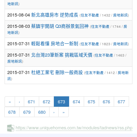
地新訊
)
2015-08-04
新北高雄房市 逆勢成長
(
住友不動產
/ 1432 /
房地新訊
)
2015-08-03
蔡鎮宇開胡 Q3商辦景氣回神
(
住友不動產
/ 1744 /
房
地新訊
)
2015-07-31
輕鬆看懂 房地合一新制
(
住友不動產
/ 1823 /
房地新訊
)
2015-07-31
北台灣23筆新案 挑戰區域天價
(
住友不動產
/ 1463 /
房地新訊
)
2015-07-31
杜絕工業宅 刪除一般商設
(
住友不動產
/ 1412 /
房地新
訊
)
(current)
«
‹
671
672
673
674
675
676
677
678
679
680
›
»
https://www.uniquehomes.com.tw/modules/tadnews/rss.php