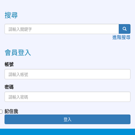
:::
搜尋
進階搜尋
會員登入
帳號
密碼
記住我
登入