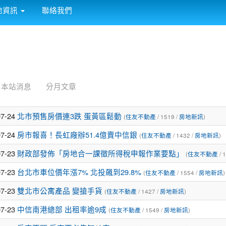
:::
地資訊
聯絡我們
本站消息
分月文章
07-24
北市預售房價連3跌 蛋黃區鬆動
(
住友不動產
/ 1519 /
房地新訊
)
07-24
房市報喜！長虹廠辦51.4億賣中信銀
(
住友不動產
/ 1432 /
房地新訊
)
07-23
財政部發佈「房地合一課徵所得稅申報作業要點」
(
住友不動產
/ 
07-23
台北市車位價年漲7% 北投飆到29.8%
(
住友不動產
/ 1554 /
房地新訊
)
07-23
雙北市公寓產品 變搶手貨
(
住友不動產
/ 1427 /
房地新訊
)
07-23
中信南港總部 出租率逾9成
(
住友不動產
/ 1549 /
房地新訊
)