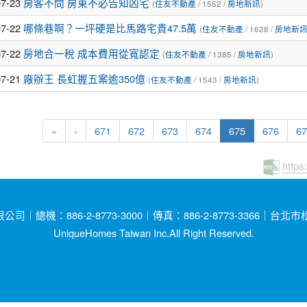
07-23
房客不問 房東不必告知凶宅
(
住友不動產
/ 1552 /
房地新訊
)
07-22
哪條巷啊？一坪硬是比馬路宅貴47.5萬
(
住友不動產
/ 1628 /
房地新
07-22
房地合一稅 成本費用從寬認定
(
住友不動產
/ 1385 /
房地新訊
)
07-21
廠辦王 長虹握五案逾350億
(
住友不動產
/ 1543 /
房地新訊
)
(current)
«
‹
671
672
673
674
675
676
67
https
總機：886-2-8773-3000｜傳真：886-2-8773-3366｜台
UniqueHomes Taiwan Inc.All Right Reserved.