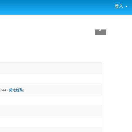
登入
1744 /
房地稅務
)