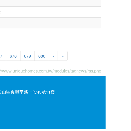
訊
)
7
678
679
680
›
»
://www.uniquehomes.com.tw/modules/tadnews/rss.php
北市松山區復興南路一段43號11樓