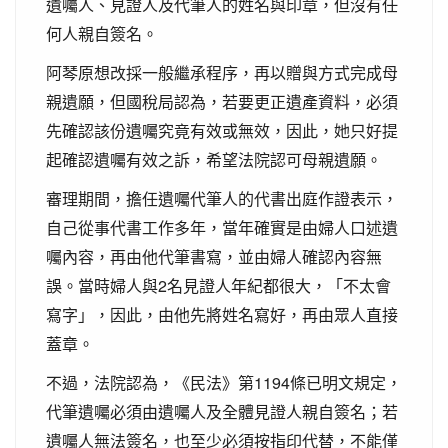
遺囑人、見證人及代筆人的姓名與印章，但沒有任
何人親自簽名。
阿琴原想改採一般繼承程序，再以贈與方式完成母
親遺願，但國稅局認為，若要更正遺產資料，必須
先確認該份遺囑究竟有效或無效，因此，她只好提
起確認遺囑有效之訴，希望法院認可母親遺願。
審理期間，擔任遺囑代筆人的代書出庭作證表示，
自己從事代書工作多年，當年確實是由婦人口述遺
囑內容，再由他代筆書寫，並由婦人確認內容無
誤。當時婦人與2名見證人年紀都很大，「不太會
寫字」，因此，由他先將姓名寫好，再由眾人直接
蓋章。
不過，法院認為，《民法》第1194條已明文規定，
代筆遺囑必須由遺囑人及全體見證人親自簽名；若
遺囑人無法簽名，也至少必須按指印代替，不能僅