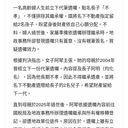
一名高齡婦人生前立下代筆遺囑，點名長子「不
孝」，不僅排除其繼承權，還將名下不動產指定留
給2名孫子，盼望身後財產依自己心願分配。不
料，婦人過世後，家屬準備依遺囑辦理繼承時，地
政事務所卻發現遺囑只有蓋章、沒有親筆簽名，質
疑遺囑效力。
根據判決指出，女子阿琴主張，她的母親於2004年
曾經立下一份代筆遺囑，內容提及長子阿明（均化
名），因為他長期不孝，因此不得繼承遺產，並將
名下不動產遺贈給長子的2名兒子，希望財產留給
下一代。
直到母親於2025年過世後，阿琴依據遺囑內容前往
國稅局及地政事務所辦理遺囑繼承與所有權移轉登
記，卻遭地政單位退件。原因在於，遺囑上雖有立