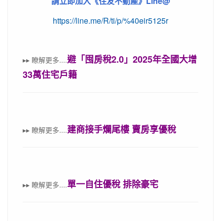
《
Line@
請立即加入
住友不動產》
https://line.me/R/ti/p/%40eir5125r
避「囤房稅2.0」2025年全國大增
▸▸
瞭解更多
....
33萬住宅戶籍
建商接手爛尾樓 賣房享優稅
▸▸
瞭解更多
....
單一自住優稅 排除豪宅
▸▸
瞭解更多
....