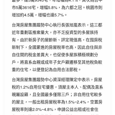
市5萬3616宅，增幅5.8%，為六都之冠。桃園市則
增加約4.5萬，增幅也達5.7%。
台灣房屋集團趨勢中心執行長張旭嵐表示，這三都
近年重劃區推案量大，亦不乏投資型的多屋族持
有，由於新房子的屋齡新、評定現值高，在囤房稅
新制下，全國累進的房屋稅率也高，因此自住與非
自住間的稅金差異大，也促使多屋族積極規劃分
戶，將直系血親或成年子女戶籍遷移至其他稅負較
重的住宅，以便登記為自用合法節稅。
台灣房屋集團趨勢中心資深經理陳定中表示，房屋
稅的1.2%自用住宅優惠，須屋主本人、配偶及直系
親屬設籍，且全國最多僅限三戶；非自用住宅較多
的屋主，一般出租房屋稅率為1.5%~2.4%，空置房
屋稅率則達2.0%~4.8%，申請公益出租或社會住