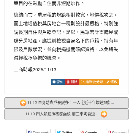
策目的在鼓勵自住而非短期炒作。
總結而言，房屋稅的規範相對較寬，地價稅次之，
而土地增值稅與房地合一稅則設計最嚴格，特別強
調長期自住與戶籍登記。是以，民眾若計畫購屋或
處分房地產，應提前檢視自身名下的戶籍、持有年
限及戶數狀況，並向稅捐機關確認資格，以免錯失
減輕稅捐負擔的機會。
工商時報2025/11/13
發佈
刪除
編輯此分類
修改
11-12 單身幼齒戶長變多！一人宅近十年增逾5成 ...
11-10 四大類建照核發面積 前三季均衰退 ...
Facebook
Twitter
Google+
Pinterest