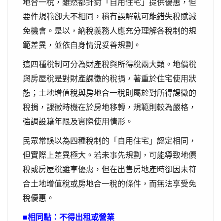
地合一稅，雖然都針對「自用住宅」提供優惠，但
要件規範卻大不相同，稍有誤解就可能錯失稅賦減
免機會。是以，納稅義務人應充分理解各稅制的規
範差異，並依自身情況妥善規劃。
這四種稅制可分為財產稅與所得稅兩大類。地價稅
與房屋稅是對財產課徵的稅捐，著重於住宅使用狀
態；土地增值稅與房地合一稅則屬於對所得課徵的
稅捐，課徵時機在於房地移轉，規範則較為嚴格，
強調設籍年限及實際使用情形。
民眾常誤以為四種稅制的「自用住宅」認定相同，
但實際上差異極大。若未事先規劃，可能導致地價
稅或房屋稅雖享優惠，但在出售房地產時卻因未符
合土地增值稅或房地合一稅的條件，而無法享受免
稅優惠。
■相同點：不得出租或營業