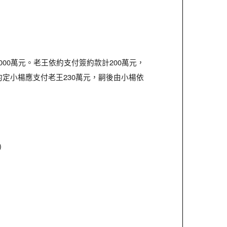
000萬元。老王依約支付簽約款計200萬元，
約定小楊應支付老王230萬元，嗣後由小楊依
)