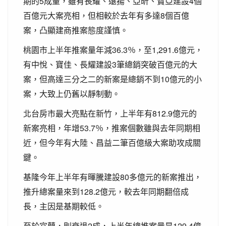
期的5成量，雖有長耀、遠揚、亞昕、寶亞建設4個
百億元大案亮相，但相較於去年有多達8個百億
案，凸顯建商推案態度謹慎。
桃園市上半年推案量年減36.3％，至1,291.6億元，
有中悅、寶佳、長耀建設3筆總銷突破百億元的大
案，但高達三分之二的新案是總銷不到10億元的小
案，大致上仍舊以靜制動。
北台房市最大亮點在新竹，上半年有812.9億元的
新案亮相，年增53.7％，推案個數雖與去年同期相
近，但今年有大陸、昌益二筆百億級大案助攻成關
鍵。
基隆今年上半年有暉騰建設80多億元的新案推出，
推升總案量來到128.2億元，較去年同期翻倍成
長，主因是基期較低。
至於宜蘭，則衰退2成，上半年總推案量是129.4億