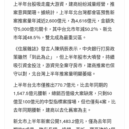
上半年台股吸走龐大游資，建商紛紛減量經營，推
案意興闌珊。據統計，上半年北台灣都會區預售新
案推案量年減近2,600億元，為4,616億元，金額失
守5,000億元關卡，其中台北市年減50.2％、新北
市年減48.5％，雙北成為最重災區。
《住展雜誌》發言人陳炳辰表示，中央銀行打房政
策雖然「到此為止」，但上半年股市大噴發，持續
吸引資金投注，游資完全棄守房市，建商推案也保
守以對，北台灣上半年推案量明顯萎縮。
上半年台北市僅推出770.7億元，比去年同期的
1,547.5億元腰斬，總銷百億級大案缺席，只剩50
億至100億元的中型指標案撐場，但也僅有4案，比
去年同期腰斬，建商以去化舊案為主。
新北市上半年新案公開1,483.2億元，僅為去年同