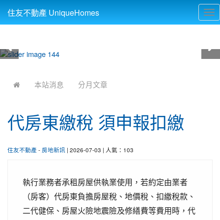
住友不動產 UniqueHomes
Tog
nav
:::
本站消息
分月文章
代房東繳稅 須申報扣繳
住友不動產
-
房地新訊
| 2026-07-03 | 人氣：103
執行業務者承租房屋供執業使用，若約定由業者
（房客）代房東負擔房屋稅、地價稅、扣繳稅款、
二代健保、房屋火險地震險及修繕費等費用時，代