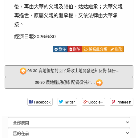
後，再由大華的父親及叔伯、姑姑繼承；大華父親
再過世，原屬父親的繼承權，又依法轉由大華承
接。
經濟日報2026/6/30
發佈
刪除
編輯此分類
修改
06-30 賣地後想討回？婦收土地開發通知反悔 誣告...
06-30 農地違規紀錄 配偶須併計...
Facebook
Twitter
Google+
Pinterest