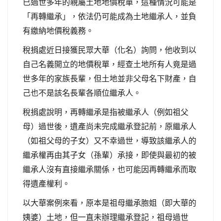
已過世多年的親屬土地地價稅單，這種情況可能是
「再轉繼承」，依法仍可能成為土地繼承人，並負
有繳納地價稅義務。
稅捐處近日接獲民眾大華（化名）詢問，他收到以
自己名義開立的地價稅單，經查土地所有人竟是過
世多年的家族長輩，但土地並非父母名下財產，自
己也不是該名長輩各順位繼承人。
稅捐處說明，再轉繼承是指被繼承人（例如祖父
母）過世後，遺產尚未完成繼承登記前，原繼承人
（如祖父母的子女）又不幸過世，導致該繼承人的
繼承權再由其子女（孫輩）承接，即使與最初的被
繼承人沒有直接繼承關係，也可能因再轉繼承而取
得遺產權利。
以大華案例來看，原本是祖母繼承胞姐（即大華的
姨婆）土地，但一直未辦理繼承登記，祖母過世