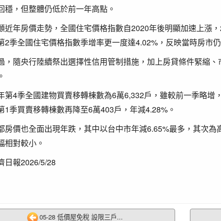
回穩，但整體仍低於前一年高點。
顧近年房價走勢，全國住宅價格指數自2020年後明顯加速上漲，20
第2季全國住宅價格指數季增率更一度達4.02%，反映當時房市
過，隨央行陸續祭出選擇性信用管制措施，加上房貸條件緊縮、
。
年第4季全國建物買賣移轉棟數為6萬6,332戶，雖較前一季略增，
第1季買賣移轉棟數再降至6萬403戶，年減4.28%。
都房價也全面出現年跌，其中以台中市年減6.65%最多，其次為高雄
幅相對較小。
日報2026/5/28
05-28 低價屋免稅 設限三戶...