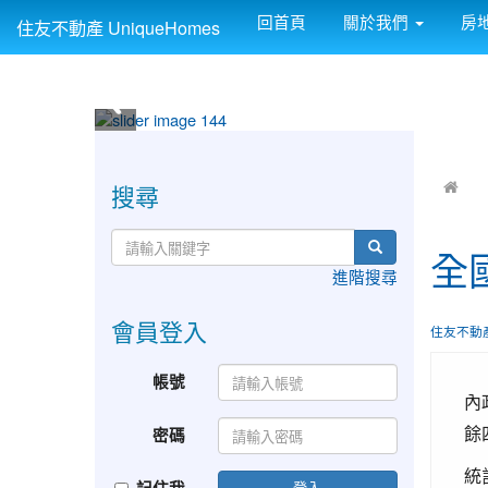
回首頁
關於我們
房
住友不動產 UniqueHomes
:::
:::
搜尋
全
進階搜尋
會員登入
住友不動
帳號
內
餘
密碼
統
登入