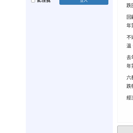
記住我
跌
回
年
不
溫
去
年
六
跌
經濟