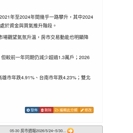
21年至2024年間幾乎一路攀升，其中2024
仍處於資金與買氣推升階段。
市場觀望氣氛升溫，房市交易動能也明顯降
但較前一年同期仍減少超過1.3萬戶；2026
市年跌4.91%、台南市年跌4.23%；雙北
發佈
刪除
編輯此分類
修改
05-30 房市週報2026/5/24~5/30...