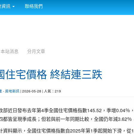
:::
地資訊
聯絡我們
本站消息
分月文章
國住宅價格 終結連三跌
產
-
房地新訊
| 2026-05-28 | 人氣：219
政部近日發布去年第4季全國住宅價格指數145.52，季增0.0
四都皆呈現季成長；但若與前一年同期比較，全國仍年減3.62
計資料顯示，全國住宅價格指數自2025年第1季起開始下滑，從149