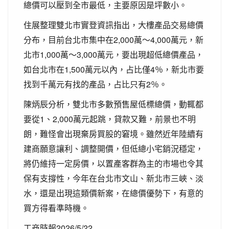
總價可以壓到全市最低，主要原因是坪數小。
住展整理雙北市實登資訊指出，大樓產品交易總價
分布，目前台北市集中在2,000萬～4,000萬元，新
北市1,000萬～3,000萬元，要出現超低總價產品，
如台北市在1,500萬元以內，占比僅4％，新北市要
找到千萬元有找的產品，占比只有2％。
陳炳辰分析，雙北市多數預售屋低標總價，動輒都
要從1、2,000萬元起跳，貸款又難，前景也不明
朗，難怪會出現棄房買股的窘境。雖然近年陸續有
建商願意讓利、調整開價，但低總小宅銷況穩定，
將仍維持一定房價，以置產客群為主的市場也令其
保有支撐性，今年在台北市文山、新北市三峽、淡
水，還是出現這類價新案，在總價優勢下，有意的
買方得看準時機。
工商時報2026/5/22