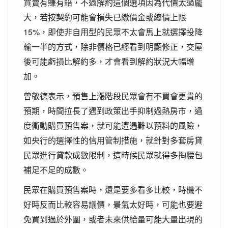
買賣有賺有賠，不過解約這個選項因為代價太過龐
大，若按契約可能會損失已繳價金或總價上限
15%，即使非自用型的民眾不太會馬上就選擇投降
輸一半的方式，除非價格已經看到明顯修正，交屋
後可能虧損比解約多，才會看到解約狀況大幅增
加。
曾敬德表示，預售上漲階段民眾會有不買會更貴的
預期，時間拉長了遇到政策出手抑制過熱房市，過
度衝動購買預售案，就可能遭遇難以預料的風險，
如央行的選擇性的信用管制措施，就針對多套房貸
民眾進行貸款成數限制，這時候民眾就得多掏腰包
補足不足的成數。
民眾在購買預售案時，還是要多看多比較，時機不
好時反而比較容易議價，景氣太好時，可能也要避
免買到過於外圍，或者未來供給量可能大量出現的