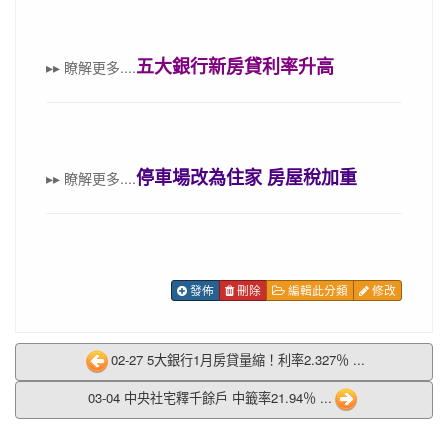
五大銀行新房貸利率升高
▸▸
瞭解更多
....
停車場改為住家 房屋稅加重
▸▸
瞭解更多
....
發佈
刪除
編輯此分類
修改
02-27 5大銀行1月房貸量縮！利率2.327％ ...
03-04 中央社宅釋千餘戶 中籤率21.94％ ...