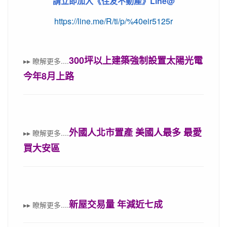
《
Line@
請立即加入
住友不動產》
https://line.me/R/ti/p/%40eir5125r
300坪以上建築強制設置太陽光電
▸▸
瞭解更多
....
今年8月上路
外國人北市置產 美國人最多 最愛
▸▸
瞭解更多
....
買大安區
新屋交易量 年減近七成
▸▸
瞭解更多
....