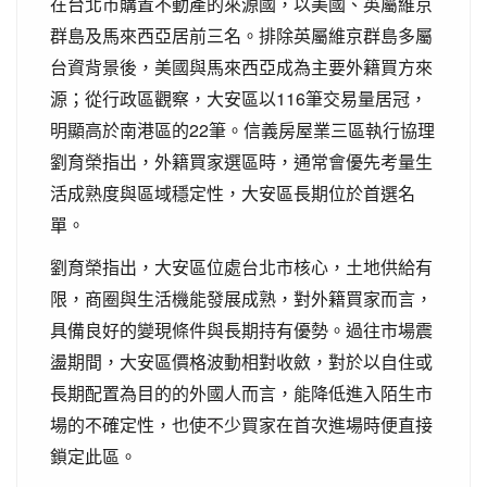
在台北市購置不動產的來源國，以美國、英屬維京
群島及馬來西亞居前三名。排除英屬維京群島多屬
台資背景後，美國與馬來西亞成為主要外籍買方來
源；從行政區觀察，大安區以116筆交易量居冠，
明顯高於南港區的22筆。信義房屋業三區執行協理
劉育榮指出，外籍買家選區時，通常會優先考量生
活成熟度與區域穩定性，大安區長期位於首選名
單。
劉育榮指出，大安區位處台北市核心，土地供給有
限，商圈與生活機能發展成熟，對外籍買家而言，
具備良好的變現條件與長期持有優勢。過往市場震
盪期間，大安區價格波動相對收斂，對於以自住或
長期配置為目的的外國人而言，能降低進入陌生市
場的不確定性，也使不少買家在首次進場時便直接
鎖定此區。