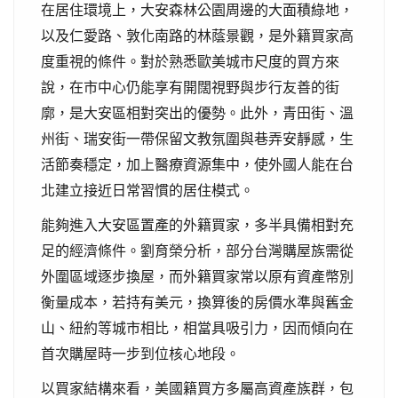
在居住環境上，大安森林公園周邊的大面積綠地，
以及仁愛路、敦化南路的林蔭景觀，是外籍買家高
度重視的條件。對於熟悉歐美城市尺度的買方來
說，在市中心仍能享有開闊視野與步行友善的街
廓，是大安區相對突出的優勢。此外，青田街、溫
州街、瑞安街一帶保留文教氛圍與巷弄安靜感，生
活節奏穩定，加上醫療資源集中，使外國人能在台
北建立接近日常習慣的居住模式。
能夠進入大安區置產的外籍買家，多半具備相對充
足的經濟條件。劉育榮分析，部分台灣購屋族需從
外圍區域逐步換屋，而外籍買家常以原有資產幣別
衡量成本，若持有美元，換算後的房價水準與舊金
山、紐約等城市相比，相當具吸引力，因而傾向在
首次購屋時一步到位核心地段。
以買家結構來看，美國籍買方多屬高資產族群，包