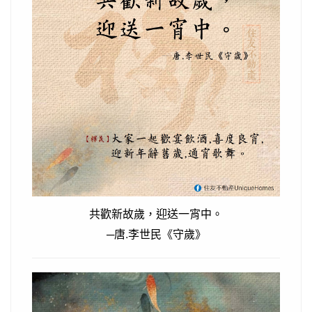
共歡新故歲，迎送一宵中。
─唐.李世民《守歲》