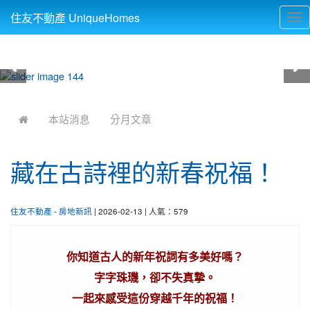
住友不動產 UniqueHomes
Tog
nav
:::
本站消息
分月文章
藏在古詩裡的新春祝福！
住友不動產
-
房地新訊
| 2026-02-13 | 人氣：579
你知道古人的新年祝詞有多美好嗎？
字字珠璣，卻不失真摯。
一起來感受這份穿越千年的祝福！