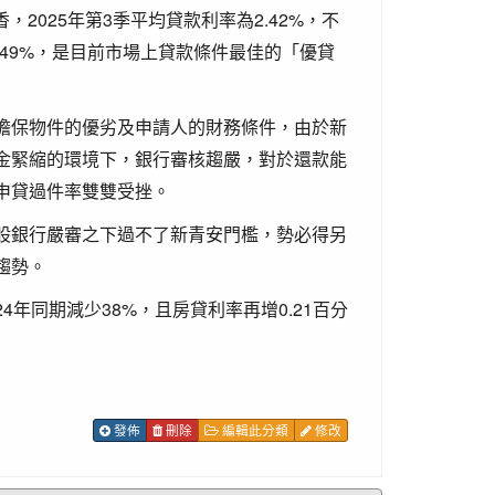
，2025年第3季平均貸款利率為2.42%，不
2.49%，是目前市場上貸款條件最佳的「優貸
擔保物件的優劣及申請人的財務條件，由於新
金緊縮的環境下，銀行審核趨嚴，對於還款能
申貸過件率雙雙受挫。
股銀行嚴審之下過不了新青安門檻，勢必得另
趨勢。
24年同期減少38%，且房貸利率再增0.21百分
發佈
刪除
編輯此分類
修改