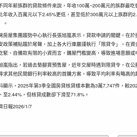
不同年薪族群的貸款條件來說，年收100萬~200萬元的族群最吃香
比年收入百萬元以下2.45%更低，甚至低於300萬元以上族群的
」。
灣房屋集團趨勢中心執行長張旭嵐表示，貸款申請的關鍵，在於
安政策補貼趨於尾聲，加上各大行庫嚴謹執行「限貸令」，在資
吃緊、自備款有限的小資而言，購屋門檻變高，導致進場意願或
旭嵐指出，若過去墊腳買預售屋，近年交屋時遇到限貸令，在公
尋求其他民間銀行利率較高的首購方案，導致平均利率有略高的
料顯示，2025年第3季全國房貸核貸樣本數為3萬7,747件，較20
、至2.44%，但核貸成數卻下滑至71.8%。
日報2026/1/7