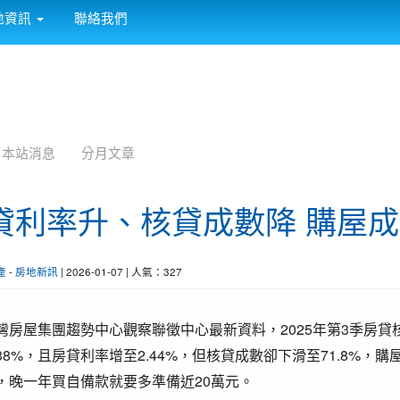
:::
地資訊
聯絡我們
本站消息
分月文章
貸利率升、核貸成數降 購屋
產
-
房地新訊
| 2026-01-07 | 人氣：327
灣房屋集團趨勢中心觀察聯徵中心最新資料，2025年第3季房貸核貸
38%，且房貸利率增至2.44%，但核貸成數卻下滑至71.8%，購
，晚一年買自備款就要多準備近20萬元。