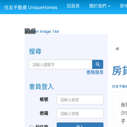
回首頁
關於我們
房
住友不動產 UniqueHomes
:::
:::
搜尋
房
進階搜尋
會員登入
住友不動
帳號
台
少
密碼
子
登入