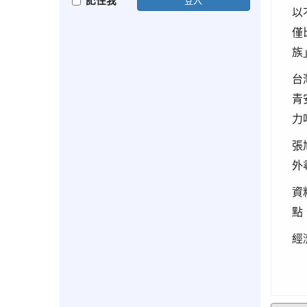
記住我
以
僅
族
台
青
力
張
外
資
點
經濟