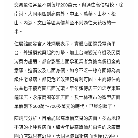
交易單價甚至不到每坪200萬元，與過往高價相較，除
南港、大同兩區創高價外，中正、萬華、士林、松
山、內湖、文山等區高價甚至不到過往天花板的一
半。
住展雜誌發言人陳炳辰表示，實體店面遭受電商平
台、外送模式興起的打擊，加上台灣觀光商機及民間
消費力趨弱，都會影響店面承租業者負擔高價租金的
意願，進而波及店面身價，如今不乏一線商圈轉為高
級住宅聚落，都更危老改建更有利可圖，由商轉住的
效益也干擾商圈店面光環。早年頻傳店王如忠孝東區
鐘錶店、永康商圈茶莊店面，及士林夜市的微型店面
單價創下500萬～700多萬元的時代，已經謝幕了。
陳炳辰分析，目前能以高單價交易的店面，多為地段
不錯的小坪數店面，如今年最高單價前兩名的永康商
圈角店就只有21坪，大同區赤峰街店面也僅17.9坪，