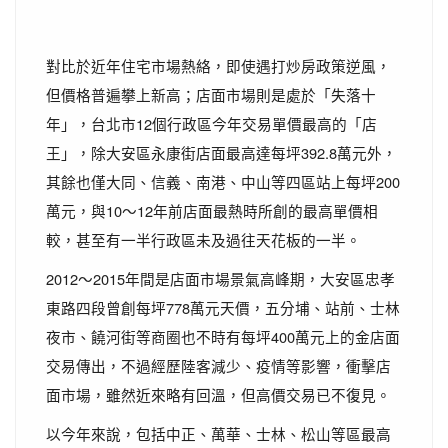
對比於近年住宅市場熱絡，即使遇打炒房政策逆風，
但價格普遍攀上新高；店面市場則是處於「失落十
年」，台北市12個行政區今年交易單價最高的「店
王」，除大安區永康街店面最高達每坪392.8萬元外，
其餘也僅大同、信義、南港、中山等四區站上每坪200
萬元，與10～12年前店面最熱時所創的最高單價相
較，甚至有一半行政區未及過往天花板的一半。
2012～2015年間是店面市場景氣高峰期，大安區忠孝
東路四段曾創每坪778萬元天價，五分埔、站前、士林
夜市、饒河街等商圈也不時有每坪400萬元上的金店面
交易傳出，不過經歷陸客減少、疫情等影響，衝擊店
面市場，雖然近來略有回溫，但高價交易已不復見。
以今年來說，包括中正、萬華、士林、松山等區最高