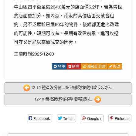
中山區四平街單價204.6萬元的店面僅6.2坪，若為帶租
約店面更加分，如內湖、南港的高價店面交就含租
約，另不乏屋齡已屆50年的物件，後續都更危老改建
的可能性，短期可收益，長期有改建前景，進可攻退
可守又是能以高價成交的因素。
工商時報2025/12/09
發佈
刪除
編輯此分類
修改
12-12 遺產沒分割...姊已繳稅卻被扣款 弟弟拒...
12-10 無權狀建物移轉 要報契稅...
Facebook
Twitter
Google+
Pinterest