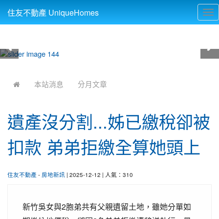
住友不動產 UniqueHomes
Tog
nav
:::
本站消息
分月文章
遺產沒分割...姊已繳稅卻被
扣款 弟弟拒繳全算她頭上
住友不動產
-
房地新訊
| 2025-12-12 | 人氣：310
新竹吳女與2胞弟共有父親遺留土地，雖她分單如