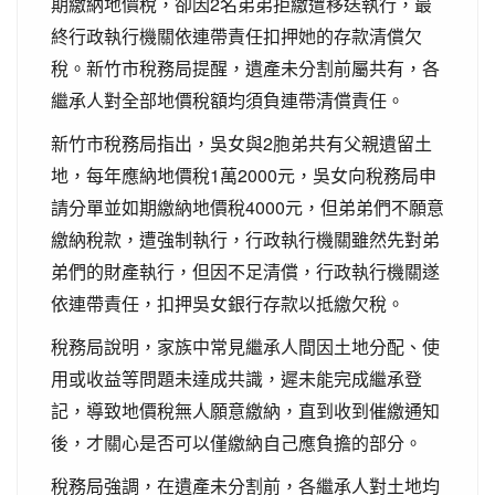
期繳納地價稅，卻因2名弟弟拒繳遭移送執行，最
終行政執行機關依連帶責任扣押她的存款清償欠
稅。新竹市稅務局提醒，遺產未分割前屬共有，各
繼承人對全部地價稅額均須負連帶清償責任。
新竹市稅務局指出，吳女與2胞弟共有父親遺留土
地，每年應納地價稅1萬2000元，吳女向稅務局申
請分單並如期繳納地價稅4000元，但弟弟們不願意
繳納稅款，遭強制執行，行政執行機關雖然先對弟
弟們的財產執行，但因不足清償，行政執行機關遂
依連帶責任，扣押吳女銀行存款以抵繳欠稅。
稅務局說明，家族中常見繼承人間因土地分配、使
用或收益等問題未達成共識，遲未能完成繼承登
記，導致地價稅無人願意繳納，直到收到催繳通知
後，才關心是否可以僅繳納自己應負擔的部分。
稅務局強調，在遺產未分割前，各繼承人對土地均