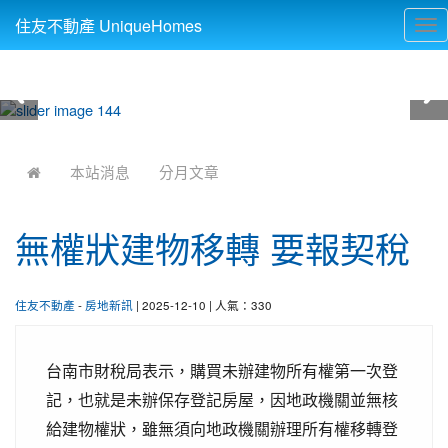
住友不動產 UniqueHomes
Tog
nav
:::
本站消息
分月文章
無權狀建物移轉 要報契稅
住友不動產
-
房地新訊
| 2025-12-10 | 人氣：330
台南市財稅局表示，購買未辦建物所有權第一次登
記，也就是未辦保存登記房屋，因地政機關並無核
給建物權狀，雖無須向地政機關辦理所有權移轉登