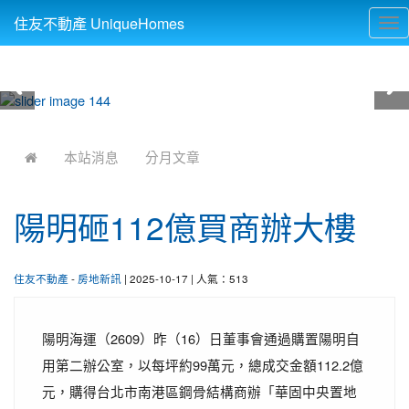
住友不動產 UniqueHomes
Tog
nav
:::
本站消息
分月文章
陽明砸112億買商辦大樓
住友不動產
-
房地新訊
| 2025-10-17 | 人氣：513
陽明海運（2609）昨（16）日董事會通過購置陽明自
用第二辦公室，以每坪約99萬元，總成交金額112.2億
元，購得台北市南港區鋼骨結構商辦「華固中央置地