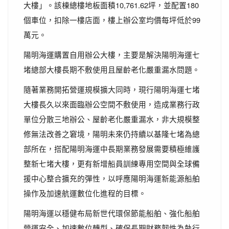
大樓」。該棟總樓地板面積10,761.62坪，並配置180
個車位，扣除一樓店面，樓上辦公室均價每坪低於99
萬元。
陽明海運購置自用辦公大樓，主要是解決陽明海運七
堵總部大樓長期不敷使用且屋齡老化嚴重漏水問題。
隨著業務開拓營運規模擴大同時，現行陽明海運七堵
大樓長久以來面臨辦公空間不敷使用，造成業務行政
單位分散三地辦公、屋齡老化嚴重漏水，非大規模整
修無法改善之窘境，陽明未來仍持續以基隆七堵為總
部所在，搭配陽明海運中長期業務發展需要積極維護
整新七堵大樓，更有新增船員訓練專用空間與全球備
援中心整合擴充的彈性，以呼應陽明海運新能源船舶
操作及加速航運數位化進程的目標。
陽明海運以穩健布局新世代環保節能船舶、強化船舶
營運安全、加速數位轉型、確保長期財務韌性為執行