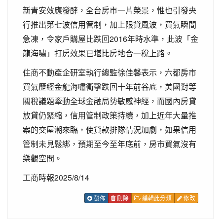
新青安效應發酵，全台房市一片榮景，惟也引發央
行推出第七波信用管制，加上限貸風波，買氣瞬間
急凍，令家戶購屋比跌回2016年時水準，此波「金
龍海嘯」打房效果已堪比房地合一稅上路。
住商不動產企研室執行總監徐佳馨表示，六都房市
買氣歷經金龍海嘯衝擊跌回十年前谷底，美國對等
關稅議題牽動全球金融局勢敏感神經，而國內房貸
放貸仍緊縮，信用管制政策持續，加上近年大量推
案的交屋潮來臨，使貸款排隊情況加劇，如果信用
管制未見鬆綁，預期至今至年底前，房市買氣沒有
樂觀空間。
工商時報2025/8/14
發佈
刪除
編輯此分類
修改