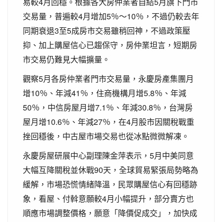
易較4月回穩。根據各大房仲業者自結5月旗下門市
交易量，普遍較4月增加5％～10％，不過仍較去年
同期衰退3至5成房市交易雖稍回神，不過政策壓
抑、加上購屋信心已趨保守，房仲業坦言，短期房
市交易仍難見大幅擴量。
觀察5月各房仲業者門市交易量，永慶房產集團月
增10％、年減41％，住商機構月增5.8％、年減
50％，中信房屋月增7.1％、年減30.8％，台灣房
屋月增10.6％、年減27％，在4月股市因關稅戰重
挫回穩後，中古屋市場交易也從冰點微微解凍。
永慶房屋研展中心副理陳金萍表示，5月中美同意
大幅互降關稅並休戰90天，全球貿易緊張局勢略為
緩解，市場恐慌情緒降溫，民眾購屋信心有回穩跡
象，看屋、付斡意願較4月小幅提升，部分賣方也
順應市場調整價格，願意「降價促成交」，加快成