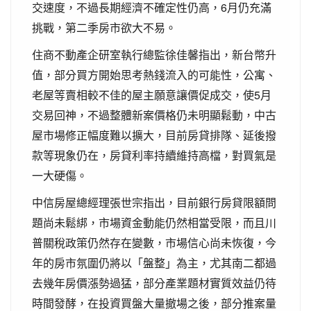
交速度，不過長期經濟不確定性仍高，6月仍充滿
挑戰，第二季房市欲大不易。
住商不動產企研室執行總監徐佳馨指出，新台幣升
值，部分買方開始思考熱錢流入的可能性，公寓、
老屋等賣相較不佳的屋主願意讓價促成交，使5月
交易回神，不過整體新案價格仍未明顯鬆動，中古
屋市場修正幅度難以擴大，目前房貸排隊、延後撥
款等現象仍在，房貸利率持續維持高檔，對買氣是
一大硬傷。
中信房屋總經理張世宗指出，目前銀行房貸限額問
題尚未鬆綁，市場資金動能仍然相當受限，而且川
普關稅政策仍然存在變數，市場信心尚未恢復，今
年的房市氛圍仍將以「盤整」為主，尤其南二都過
去幾年房價漲勢過猛，部分產業題材實質效益仍待
時間發酵，在投資買盤大量撤場之後，部分推案量