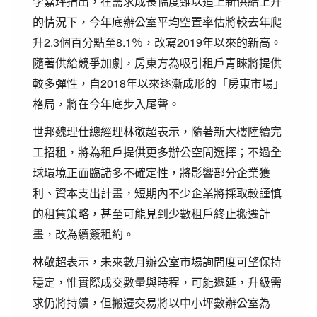
李嘉玶指出，在需求成長幅度難以追上新供給上升
的情況下，今年底辦公室平均空置率估將較去年爬
升2.3個百分點至8.1％，改寫2019年以來的新高。
隨著供給競爭加劇，房東方為吸引租戶青睞將提供
較多彈性，自2018年以來逐漸成形的「房東市場」
格局，將在今年底步入尾聲。
世邦魏理仕總經理林敬超表示，隨著新大樓陸續完
工招租，將為租戶提供更多辦公空間選擇；不過全
球環境正面臨諸多不確定性，將影響部分企業獲
利、資本支出計畫，短期內不少企業將採取較謹慎
的租賃策略，甚至可能見到少數租戶終止搬遷計
畫，改為續簽租約。
林敬超表示，未來數月辦公室市場詢問度可望保持
穩定，惟實際成交數量與時程，可能遞延，升級需
求仍將持續，但搬遷交易將以中小坪數辦公室為