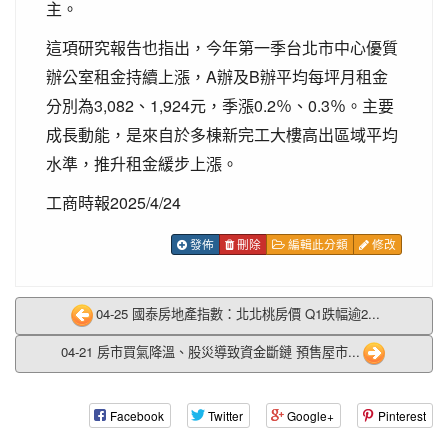
主。
這項研究報告也指出，今年第一季台北市中心優質
辦公室租金持續上漲，A辦及B辦平均每坪月租金
分別為3,082、1,924元，季漲0.2％、0.3％。主要
成長動能，是來自於多棟新完工大樓高出區域平均
水準，推升租金緩步上漲。
工商時報2025/4/24
發佈
刪除
編輯此分類
修改
04-25 國泰房地產指數：北北桃房價 Q1跌幅逾2...
04-21 房市買氣降溫、股災導致資金斷鏈 預售屋市...
Facebook
Twitter
Google+
Pinterest