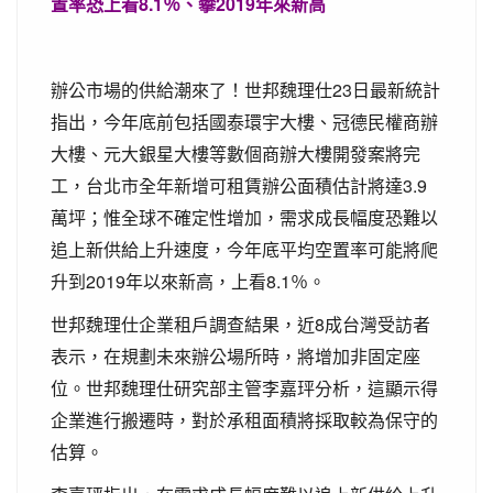
置率恐上看8.1％、攀2019年來新高
辦公市場的供給潮來了！世邦魏理仕23日最新統計
指出，今年底前包括國泰環宇大樓、冠德民權商辦
大樓、元大銀星大樓等數個商辦大樓開發案將完
工，台北市全年新增可租賃辦公面積估計將達3.9
萬坪；惟全球不確定性增加，需求成長幅度恐難以
追上新供給上升速度，今年底平均空置率可能將爬
升到2019年以來新高，上看8.1％。
世邦魏理仕企業租戶調查結果，近8成台灣受訪者
表示，在規劃未來辦公場所時，將增加非固定座
位。世邦魏理仕研究部主管李嘉玶分析，這顯示得
企業進行搬遷時，對於承租面積將採取較為保守的
估算。