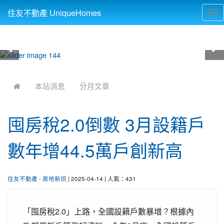
住友不動產 UniqueHomes
Tog
nav
:::
本站消息
分月文章
囤房稅2.0倒數 3月設籍戶
數年增44.5萬戶創新高
住友不動產
-
房地新訊
| 2025-04-14 | 人氣：431
「囤房稅2.0」上路，全國設籍戶數暴增？根據內