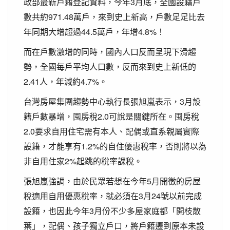
政部最新戶籍登記資料，今年3月底，全國設籍戶
數共約971.48萬戶，來到史上新高，戶數足足比去
年同期大增超過44.5萬戶，年增4.8%！
而在戶數激增的同時，國內人口反而呈現下滑趨
勢，全國每戶平均人口數，反而來到史上新低的
2.41人，年減約4.7%。
台灣房屋集團趨勢中心執行長張旭嵐表示，3月設
籍戶數暴增，囤房稅2.0可說是關鍵所在。囤房稅
2.0要求自用住宅需有本人、配偶或直系親屬實際
設籍，才能享有1.2%的自住優惠稅率，否則將以為
非自用住家2%起跳的稅率課稅。
張旭嵐強調，由於民眾若想在今年5月開徵的房屋
稅適用自用優惠稅率，就必須在3月24號以前完成
設籍，也因此今年3月份不少多屋家庭都「開枝散
葉」，配偶、孩子獨立戶口，將戶籍遷到原本未設