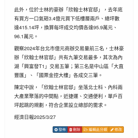
此外，位於士林的豪辦「欣翰士林官邸」，去年底
有買方一口氣砸3.4億元買下低樓層兩戶、總坪數
達415.14坪，換算每坪成交均價各達95.9萬元、
96.1萬元。
觀察2024年台北市億元商辦交易量前三名，士林豪
辦「欣翰士林官邸」共有九筆交易最多，其次為內
湖「興富發T1」交易五筆；第三名是中山區「大直
豐匯」、「國票金控大樓」各成交三筆。
陳定中說，「欣翰士林官邸」坐落北士科、內科兩
大產業聚落的中間點，近捷運、交通便利，單戶百
坪起跳的規劃，符合企業設立總部的需求。
經濟日報2025/3/27
發佈
刪除
編輯此分類
修改