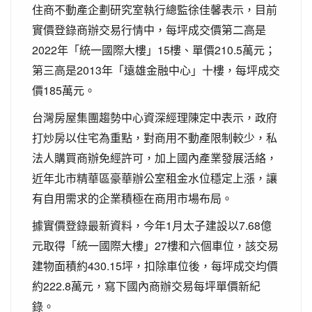
住商不動產企劃研究室執行總監徐佳馨表示，目前
實價登錄商辦交易行情中，每坪成交價第二高是
2022年「統一國際大樓」15樓、單價210.5萬元；
第三高是2013年「遠雄金融中心」十樓，每坪成交
價185萬元。
台灣房屋集團趨勢中心資深經理陳定中表示，政府
打炒房以住宅為重點，對商用不動產限制較少，私
法人購買商辦免經許可，加上國內產業發展活絡，
近年北市精華區豪華辦公室租金水位穩定上漲，讓
有自用需求的企業積極在商用市場布局。
據實價登錄最新資料，今年1月太子建設以7.68億
元取得「統一國際大樓」27樓和六個車位，該交易
建物面積約430.15坪，扣除車位後，每坪成交均價
約222.8萬元，寫下國內商辦交易每坪單價新紀
錄。