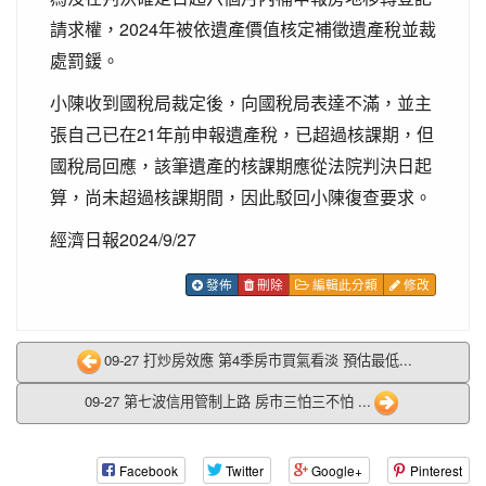
請求權，2024年被依遺產價值核定補徵遺產稅並裁
處罰鍰。
小陳收到國稅局裁定後，向國稅局表達不滿，並主
張自己已在21年前申報遺產稅，已超過核課期，但
國稅局回應，該筆遺產的核課期應從法院判決日起
算，尚未超過核課期間，因此駁回小陳復查要求。
經濟日報2024/9/27
發佈
刪除
編輯此分類
修改
09-27 打炒房效應 第4季房市買氣看淡 預估最低...
09-27 第七波信用管制上路 房市三怕三不怕 ...
Facebook
Twitter
Google+
Pinterest