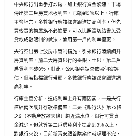
中央銀行出重手打炒房，加上銀行資金緊縮，市場
傳出第二戶房貸地板利率，已飆到3％以上。行庫
主管坦言，多數銀行應該都會跟進提高利率，但先
買後賣的換屋族不必擔憂，可以比照簽切結書免受
貸款成數限制的做法，適用第一戶的利率優惠。
央行祭出第七波房市管制措施，引來銀行陸續調升
房貸利率，前二大房貸銀行的臺銀、土銀，第二戶
房貸利率破3％，對此，公股銀強調會依照個案評
估，但若指標銀行帶頭，多數銀行應該都會跟進調
高利率。
行庫主管分析，造成利率上升有兩因素，一是央行
連續兩次調升存款準備率，二是《銀行法》第72條
之2（不動產放款天條）趨近滿水位，銀行可貸資
金減少。但就算第二戶房貸利率提高到3％以上，
對銀行來說，目前新青安跟首購案件就處理不完，