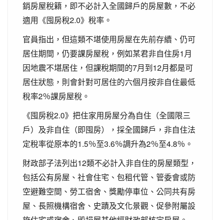
銷房屋稅籍，即不必計入全國歸戶的房屋數，不必
適用《囤房稅2.0》稅率。
官員指出，但這類不堪使用房屋在先前存續、仍可
居住期間，仍要課房屋稅，例如某君非自住房1月
因地震不堪居住，但課稅期間的7月到12月都是可
居住狀態，則會針對可居住的六個月按非自住最低
稅率2％課房屋稅。
《囤房稅2.0》把住家用房屋分為自住（全國限三
戶）及非自住（即囤房），採全國歸戶，非自住法
定稅率從原本的1.5％至3.6％調升為2％至4.8％。
財政部子法列出12類不必計入非自住的房屋類型，
包括公有房屋、社會住宅、包租代管、管委會或防
空避難空間、勞工宿舍、獎勵停車位、公同共有房
屋、長照機構宿舍、史蹟及文化景觀、促參附屬設
施住宅或宿舍、毀損屋其他經財政部核定房屋。