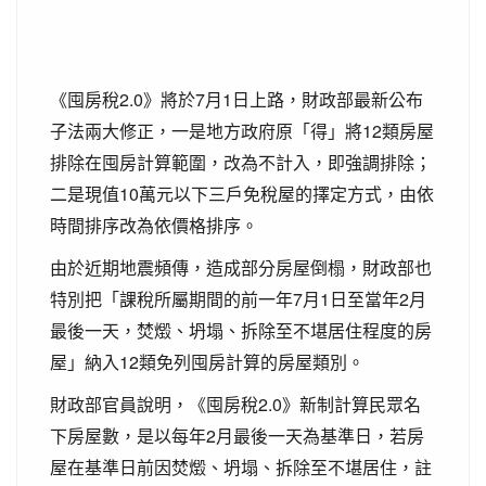
《囤房稅2.0》將於7月1日上路，財政部最新公布
子法兩大修正，一是地方政府原「得」將12類房屋
排除在囤房計算範圍，改為不計入，即強調排除；
二是現值10萬元以下三戶免稅屋的擇定方式，由依
時間排序改為依價格排序。
由於近期地震頻傳，造成部分房屋倒榻，財政部也
特別把「課稅所屬期間的前一年7月1日至當年2月
最後一天，焚燬、坍塌、拆除至不堪居住程度的房
屋」納入12類免列囤房計算的房屋類別。
財政部官員說明，《囤房稅2.0》新制計算民眾名
下房屋數，是以每年2月最後一天為基準日，若房
屋在基準日前因焚燬、坍塌、拆除至不堪居住，註