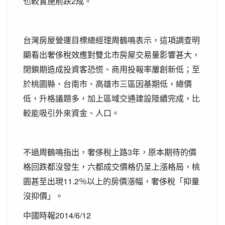
也較實施前跌2成。
台灣房屋營運目標總經理周鶴鳴表示，這項調查明
顯看出奢侈稅效應對雙北市房屋交易量影響甚大，
閉鎖期造成投資客恐慌、商用投報率屢創新低；至
於桃園縣、台南市、高雄市三區因基期低，總價
低，升格議題多，加上區域交通建設陸續完成，比
較能吸引外來資金、人口。
不過周鶴鳴指出，奢侈稅上路3年，原本期待的價
格回跌都沒發生，六都成交價格仍呈上漲格局，桃
園甚至出現11.2％以上的房價漲幅，奢侈稅「抑量
沒抑價」。
中國時報2014/6/12