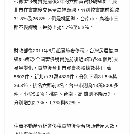
根據奢侈稅實施前後3年的六都買賣移轉統計，雙
北市在實施後交易量跌幅頗深，分別較實施前縮減
31.8％及26.8％，倒是桃園縣、台南市、高雄市三
都不畏課稅，逆勢上揚1.7％至5.2％。
財政部從2011年6月起實施奢侈稅，台灣房屋智庫
統計6都及全國奢侈稅實施前後近3年(各35個月)交
易量變化，實施後台北市買賣移轉棟數共11 萬
8603件、新北市21萬4839件，分別下滑31.8％與
26.8％，排名六都前2名。台中市則為13萬8000多
件，小滑5.2％；桃園、台南、高 雄則不降反升，
分別增加2.7％、1.7％與5.2％。
住商不動產分析奢侈稅實施後全台店頭看屋人數，