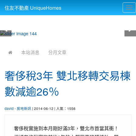
住友不動產 UniqueHomes
Tog
nav
:::
本站消息
分月文章
奢侈稅3年 雙北移轉交易棟
數減逾26％
david
-
房地新訊
| 2014-06-12 | 人氣：1556
奢侈稅實施到本月剛好滿3年，雙北市首當其衝！