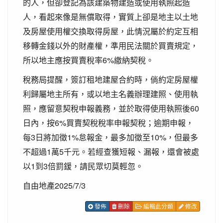
的人，但卻登記為該建築物建造或使用執照起造
人，看起來像是無償取得，實質上卻是地主以土地
及房屋使用權交換取得房屋，此情況屬於約定互相
移轉金錢以外的財產權，準用民法關於買賣規定，
所以地主應按買賣稅率6%繳納契稅。
稅務局提醒，簽訂租地建屋合約時，倘約定房屋權
利歸屬地主所有，或以地主名義辦理建照、使用執
照，應留意契稅申報義務，並於取得使用執照後60
日內，按6%買賣契稅稅率申報契稅；逾期申報，
每3日將加徵1%怠報金，最多加徵至10%，但最多
不超過1萬5千元。若經查獲短報、漏報，還會被處
以1到3倍罰鍰，請民眾切莫輕忽。
自由地產2025/7/3
發佈
刪除
編輯此分類
修改