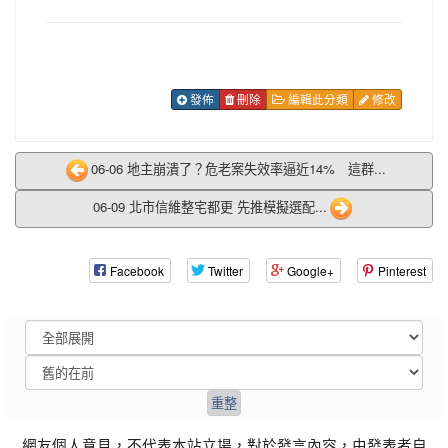
發佈
刪除
編輯此分類
修改
06-06 地主崩潰了？危老案失效率逼近14% 這群...
06-09 北市信維整宅都更 先推模擬選配...
Facebook
Twitter
Google+
Pinterest
網友個人意見，不代表本站立場，對於發言內容，由發表者自