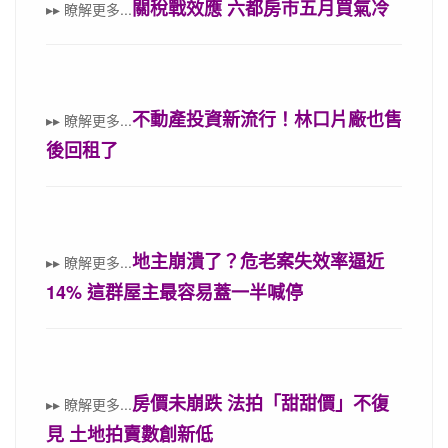
關稅戰效應 六都房市五月買氣冷
▸▸
瞭解更多
...
不動產投資新流行！林口片廠也售
▸▸
瞭解更多
...
後回租了
地主崩潰了？危老案失效率逼近
▸▸
瞭解更多
...
14% 這群屋主最容易蓋一半喊停
房價未崩跌 法拍「甜甜價」不復
▸▸
瞭解更多
...
見 土地拍賣數創新低