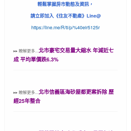
輕鬆掌握房市動態及資訊，
《
Line@
請立即加入
住友不動產》
https://line.me/R/ti/p/%40eir5125r
北市豪宅交易量大縮水 年減近七
▸▸
瞭解更多
...
成 平均單價跌6.3%
北市信義區海砂屋都更案拆除 歷
▸▸
瞭解更多
...
經25年整合