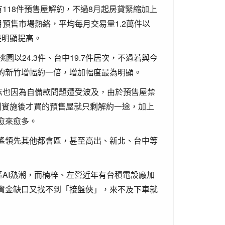
118件預售屋解約，不過8月起房貸緊縮加上
預售市場熱絡，平均每月交易量1.2萬件以
是明顯提高。
以24.3件、台中19.7件居次，不過若與今
的新竹增幅約一倍，增加幅度最為明顯。
族也因為自備款問題遭受波及，由於預售屋禁
制實施後才買的預售屋就只剩解約一途，加上
愈來愈多。
遙領先其他都會區，甚至高出、新北、台中等
區AI熱潮，而楠梓、左營近年有台積電設廠加
資金缺口又找不到「接盤俠」，來不及下車就