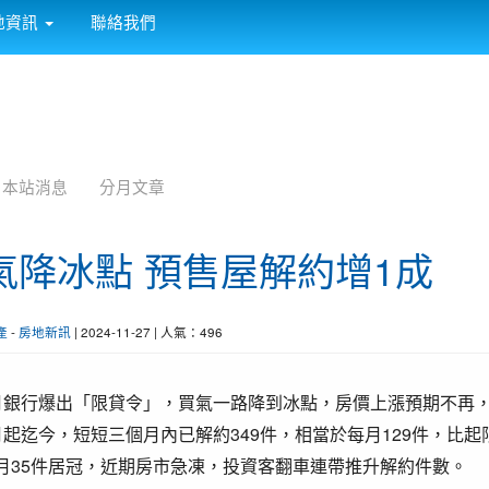
:::
地資訊
聯絡我們
本站消息
分月文章
氣降冰點 預售屋解約增1成
產
-
房地新訊
| 2024-11-27 | 人氣：496
月銀行爆出「限貸令」，買氣一路降到冰點，房價上漲預期不再
月起迄今，短短三個月內已解約349件，相當於每月129件，比
月35件居冠，近期房市急凍，投資客翻車連帶推升解約件數。