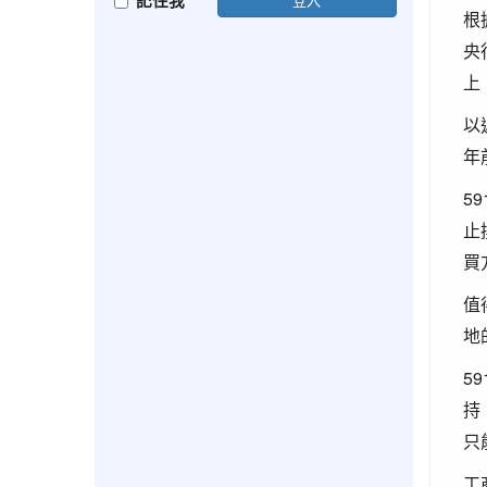
記住我
根
央
上
以
年
5
止
買
值
地
5
持
只
工商