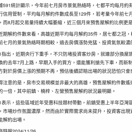
據591統計顯示，今年前七月房市景氣熱絡時，七都平均每月約有
行信用管制，平均每月解約件數成長至129件，若考量今年前七月
，而8月起交易量持續大幅萎縮，近三個月來預售屋解約比例更
近期解約件數來看，高雄近期平均每月解約35件，居七都之冠，桃園
前七月的景氣熱絡時期相較，過去房價漲勢兇猛、投資氣氛較濃
91指出，近期央行下重手，不只防堵投資客炒房，就連部分換屋
換約去年7月上路，早期入手的買方，還能獲利搶先下車，而新
方對於房價上漲的預期不再，預估後續認賠出場的狀況恐怕只會
得注意的是，房市交易規模並非最大的高雄，預售屋解約件數遙
的一倍，其中前鎮、楠梓、左營預售屋解約狀況最明顯。
91表示，這些區域近年受惠科技題材帶動，前鎮受惠上半年亞灣
，市場炒作氛圍濃厚，然而由於實際需求尚未提升，投資客出現
能解約出場。
時報2024/11/26