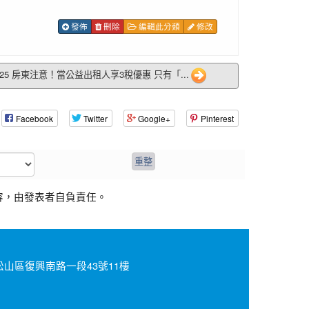
發佈
刪除
編輯此分類
修改
1-25 房東注意！當公益出租人享3稅優惠 只有「...
Facebook
Twitter
Google+
Pinterest
容，由發表者自負責任。
北市松山區復興南路一段43號11樓