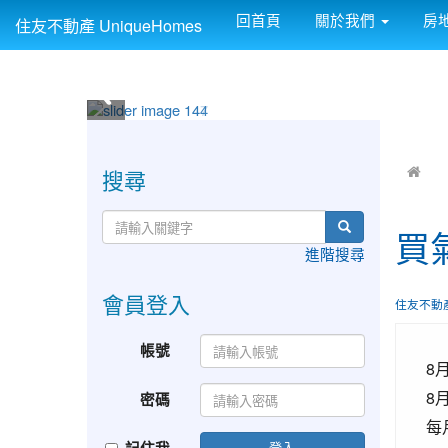
回首頁
關於我們
房
住友不動產 UniqueHomes
:::
:::
搜尋
買
進階搜尋
會員登入
住友不動
帳號
8
8
密碼
每
登入