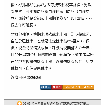
後，5月開徵的房屋稅即可按較輕稅率課徵。財政
部提醒，今年期房屋稅自住住家用房屋（自住房
屋）辦竣戶籍登記及申報期限為今年3月23日，不
像去年可延長。
財政部強調，逾期未設籍或未申報，當期將依照非
自住房屋稅率，也就是法定稅率為2％至4.8％課
徵，稅金將呈倍數成長，呼籲納稅義務人於今年3
月22日以前至戶政機關辦竣戶籍登記，並向房屋所
在地地方稅稽徵機關申報，經稽徵機關核准，房屋
稅就可享自住優惠稅率。
經濟日報 2026/2/6
發佈
刪除
編輯此分類
修改
02-05 預售屋買賣契約查核 違規建案共罰597萬...