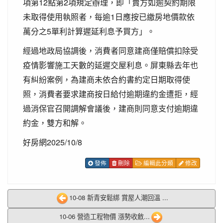
項第12點第2項規定辦理，即「賣方如逾契約期限
未取得使用執照者，每逾1日應按已繳房地價款依
萬分之5單利計算遲延利息予買方」。
經過地政局協調後，消費者同意建商僅賠償扣除受
疫情影響施工天數的延遲交屋利息。屏東縣去年也
有糾紛案例，為建商未依合約書約定日期取得使
照，消費者要求建商按日給付逾期違約金遭拒，經
過消保官召開調解會議後，建商則同意支付逾期違
約金，雙方和解。
好房網2025/10/8
發佈
刪除
編輯此分類
修改
10-08 新青安鬆綁 賞屋人潮回溫 ...
10-06 營造工程物價 漲勢收斂...