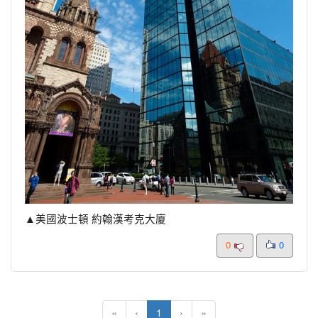
▲美國波士頓 約翰漢考克大廈
0
0
(current)
«
‹
1
›
»