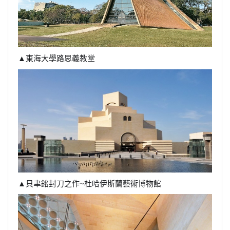
▲東海大學路思義教堂
▲貝聿銘封刀之作~杜哈伊斯蘭藝術博物館