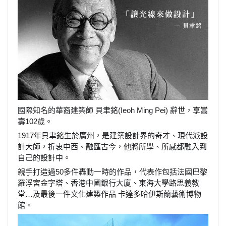
國際知名的華裔建築師 貝聿銘(Ieoh Ming Pei) 辭世，享嵩
壽102歲。
1917年貝聿銘生於廣州，是建築設計界的奇才、現代派設
計大師，折衷中西、融匯古今，他將所學、所感都融入到
自己的設計中。
親手打造過50多件轟動一時的作品，代表作包括法國巴黎
羅浮宮金字塔、香港中國銀行大廈、東海大學路思義教
堂…及最後一件文化建築作品 卡達多哈伊斯蘭藝術博物
館。