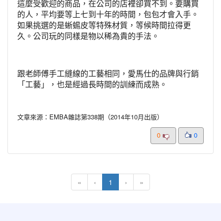
這麼受歡迎的商品，在公司的店裡卻買不到。要購買
的人，平均要等上七到十年的時間，包包才會入手。
如果挑選的是蜥蜴皮等特殊材質，等候時間拉得更
久。公司玩的同樣是物以稀為貴的手法。
跟老師傅手工縫線的工藝相同，愛馬仕的品牌與行銷
「工藝」，也是經過長時間的訓練而成熟。
文章來源：EMBA雜誌第338期（2014年10月出版）
0
0
(current)
«
‹
1
›
»
:::