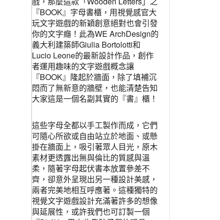
戲，那麼這款「Wooden Letters」之
『BOOK』字母書櫃，用視覺感官大
玩文字遊戲的新穎創意絕對也會引發
你的文字癮！此為WE ArchDesign的
義大利建築師Giulia Bortolotti和
Lucio Leone的最新設計作品，創作
者運用趣味的文字遊戲概念讓
『BOOK』隆起於牆面，除了填補沉
悶而了無新意的牆壁，也能清楚告知
大家這是一個名副其實的『書』櫃！
這些字母全都以手工製作而成，它們
可隨心所欲或自由站立於地面、或懸
掛在牆面上，吸引著眾人目光，原木
素材更透露出無與倫比的質感與溫
柔，隨著字母起伏書本放置參差不
齊，卻意外呈現出另一種設計美感，
兩者完美地相互呼應著。這種獨特的
視覺文字遊戲設計充滿著許多的想像
與延展性，或許我們也可訂製一個