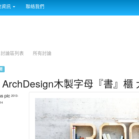
:::
地資訊
聯絡我們
討論區列表
所有討論
間
 ArchDesign木製字母『書』
2013-
14