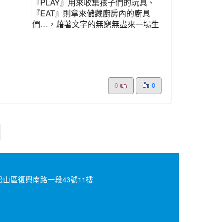
『PLAY』用來收集孩子們的玩具、
『EAT』則拿來儲藏廚房內的廚具
們…，藉著文字的無窮無盡來一場生
0
0
北市松山區復興南路一段43號11樓