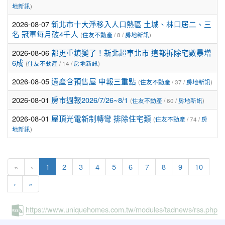
地新訊
)
2026-08-07
新北市十大淨移入人口熱區 土城、林口居二、三
名 冠軍每月破4千人
(
住友不動產
/ 8 /
房地新訊
)
2026-08-06
都更重鎮變了！新北超車北市 這都拆除宅數暴增
6成
(
住友不動產
/ 14 /
房地新訊
)
2026-08-05
遺產含預售屋 申報三重點
(
住友不動產
/ 37 /
房地新訊
)
2026-08-01
房市週報2026/7/26~8/1
(
住友不動產
/ 60 /
房地新訊
)
2026-08-01
屋頂光電新制轉彎 排除住宅類
(
住友不動產
/ 74 /
房
地新訊
)
(current)
«
‹
1
2
3
4
5
6
7
8
9
10
›
»
https://www.uniquehomes.com.tw/modules/tadnews/rss.php