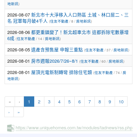
地新訊
)
2026-08-07
新北市十大淨移入人口熱區 土城、林口居二、三
名 冠軍每月破4千人
(
住友不動產
/ 8 /
房地新訊
)
2026-08-06
都更重鎮變了！新北超車北市 這都拆除宅數暴增
6成
(
住友不動產
/ 14 /
房地新訊
)
2026-08-05
遺產含預售屋 申報三重點
(
住友不動產
/ 37 /
房地新訊
)
2026-08-01
房市週報2026/7/26~8/1
(
住友不動產
/ 60 /
房地新訊
)
2026-08-01
屋頂光電新制轉彎 排除住宅類
(
住友不動產
/ 74 /
房
地新訊
)
(current)
«
‹
1
2
3
4
5
6
7
8
9
10
›
»
https://www.uniquehomes.com.tw/modules/tadnews/rss.php