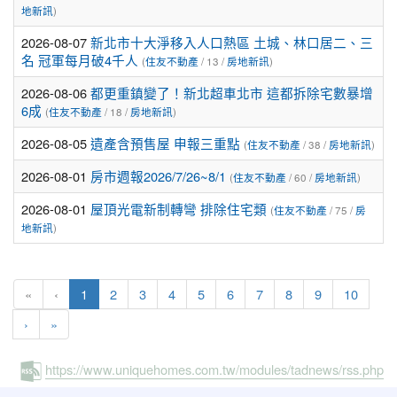
地新訊
)
2026-08-07
新北市十大淨移入人口熱區 土城、林口居二、三
名 冠軍每月破4千人
(
住友不動產
/ 13 /
房地新訊
)
2026-08-06
都更重鎮變了！新北超車北市 這都拆除宅數暴增
6成
(
住友不動產
/ 18 /
房地新訊
)
2026-08-05
遺產含預售屋 申報三重點
(
住友不動產
/ 38 /
房地新訊
)
2026-08-01
房市週報2026/7/26~8/1
(
住友不動產
/ 60 /
房地新訊
)
2026-08-01
屋頂光電新制轉彎 排除住宅類
(
住友不動產
/ 75 /
房
地新訊
)
(current)
«
‹
1
2
3
4
5
6
7
8
9
10
›
»
https://www.uniquehomes.com.tw/modules/tadnews/rss.php