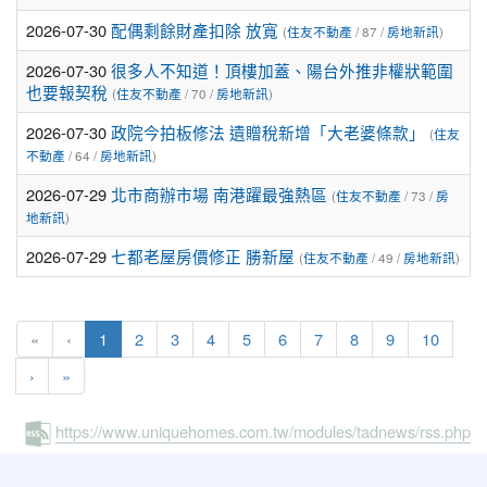
2026-07-30
配偶剩餘財產扣除 放寬
(
住友不動產
/ 87 /
房地新訊
)
2026-07-30
很多人不知道！頂樓加蓋、陽台外推非權狀範圍
也要報契稅
(
住友不動產
/ 70 /
房地新訊
)
2026-07-30
政院今拍板修法 遺贈稅新增「大老婆條款」
(
住友
不動產
/ 64 /
房地新訊
)
2026-07-29
北市商辦市場 南港躍最強熱區
(
住友不動產
/ 73 /
房
地新訊
)
2026-07-29
七都老屋房價修正 勝新屋
(
住友不動產
/ 49 /
房地新訊
)
(current)
«
‹
1
2
3
4
5
6
7
8
9
10
›
»
https://www.uniquehomes.com.tw/modules/tadnews/rss.php
:::