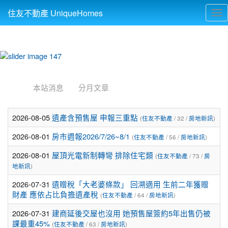
住友不動產 UniqueHomes
Tog
nav
:::
本站消息
分月文章
2026-08-05
遺產含預售屋 申報三重點
(
住友不動產
/ 32 /
房地新訊
)
2026-08-01
房市週報2026/7/26~8/1
(
住友不動產
/ 56 /
房地新訊
)
2026-08-01
屋頂光電新制轉彎 排除住宅類
(
住友不動產
/ 73 /
房
地新訊
)
2026-07-31
遺贈稅「大老婆條款」 回溯適用 生前二年獲贈
財產 應依占比負擔遺產稅
(
住友不動產
/ 64 /
房地新訊
)
2026-07-31
建商延後交屋也沒用 她預售屋簽約5年出售仍被
課最重45%
(
住友不動產
/ 63 /
房地新訊
)