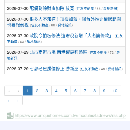
2026-07-30
配偶剩餘財產扣除 放寬
(
住友不動產
/ 86 /
房地新訊
)
2026-07-30
很多人不知道！頂樓加蓋、陽台外推非權狀範圍
也要報契稅
(
住友不動產
/ 68 /
房地新訊
)
2026-07-30
政院今拍板修法 遺贈稅新增「大老婆條款」
(
住友
不動產
/ 63 /
房地新訊
)
2026-07-29
北市商辦市場 南港躍最強熱區
(
住友不動產
/ 72 /
房
地新訊
)
2026-07-29
七都老屋房價修正 勝新屋
(
住友不動產
/ 48 /
房地新訊
)
(current)
«
‹
1
2
3
4
5
6
7
8
9
10
›
»
https://www.uniquehomes.com.tw/modules/tadnews/rss.php
:::