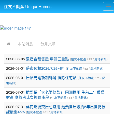
住友不動產 UniqueHomes
Tog
nav
:::
本站消息
分月文章
2026-08-05
遺產含預售屋 申報三重點
(
住友不動產
/ 29 /
房地新訊
)
2026-08-01
房市週報2026/7/26~8/1
(
住友不動產
/ 52 /
房地新訊
)
2026-08-01
屋頂光電新制轉彎 排除住宅類
(
住友不動產
/ 71 /
房
地新訊
)
2026-07-31
遺贈稅「大老婆條款」 回溯適用 生前二年獲贈
財產 應依占比負擔遺產稅
(
住友不動產
/ 63 /
房地新訊
)
2026-07-31
建商延後交屋也沒用 她預售屋簽約5年出售仍被
課最重45%
(
住友不動產
/ 61 /
房地新訊
)