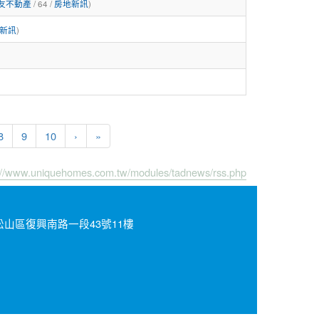
友不動產
/ 64 /
房地新訊
)
新訊
)
8
9
10
›
»
://www.uniquehomes.com.tw/modules/tadnews/rss.php
北市松山區復興南路一段43號11樓