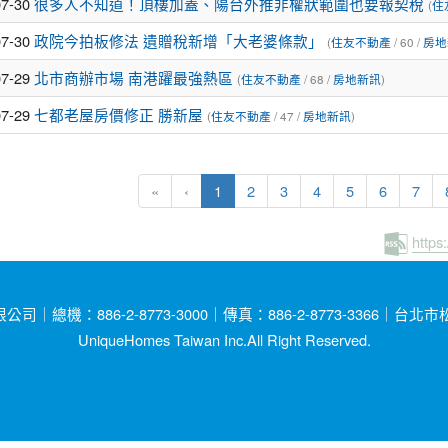
07-30
很多人不知道！頂樓加蓋、陽台外推非權狀範圍也要報契稅
(
住
07-30
政院今拍板修法 遺贈稅新增「大老婆條款」
(
住友不動產
/ 60 /
房地
07-29
北市商辦市場 南港躍最強熱區
(
住友不動產
/ 68 /
房地新訊
)
07-29
七都老屋房價修正 勝新屋
(
住友不動產
/ 47 /
房地新訊
)
(current)
«
‹
1
2
3
4
5
6
7
https
總機：886-2-8773-3000｜傳真：886-2-8773-3366｜台
UniqueHomes Taiwan Inc.All Right Reserved.