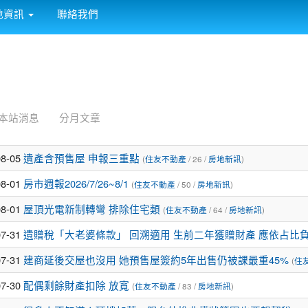
:::
地資訊
聯絡我們
本站消息
分月文章
08-05
遺產含預售屋 申報三重點
(
住友不動產
/ 26 /
房地新訊
)
08-01
房市週報2026/7/26~8/1
(
住友不動產
/ 50 /
房地新訊
)
08-01
屋頂光電新制轉彎 排除住宅類
(
住友不動產
/ 64 /
房地新訊
)
07-31
遺贈稅「大老婆條款」 回溯適用 生前二年獲贈財產 應依占比
07-31
建商延後交屋也沒用 她預售屋簽約5年出售仍被課最重45%
(
住
07-30
配偶剩餘財產扣除 放寬
(
住友不動產
/ 83 /
房地新訊
)