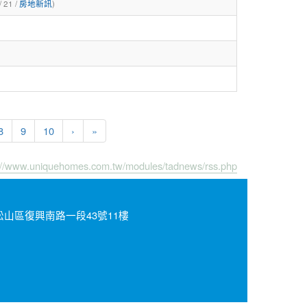
/ 21 /
房地新訊
)
8
9
10
›
»
://www.uniquehomes.com.tw/modules/tadnews/rss.php
北市松山區復興南路一段43號11樓